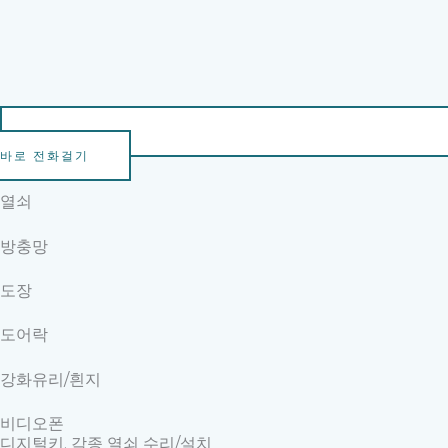
바로 전화걸기
열쇠
방충망
도장
도어락
강화유리/흰지
비디오폰
디지털키. 각종 열쇠 수리/설치