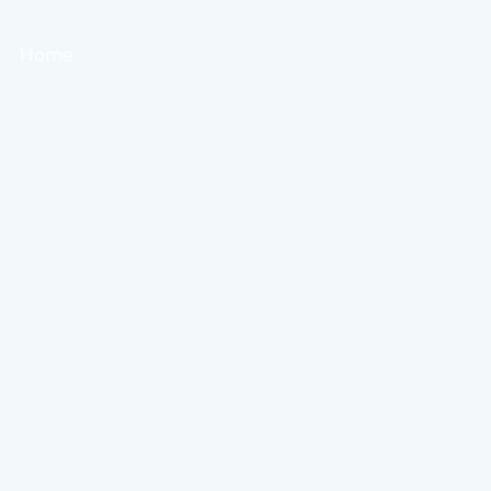
Home
회사소개
업무소개
상담/문의