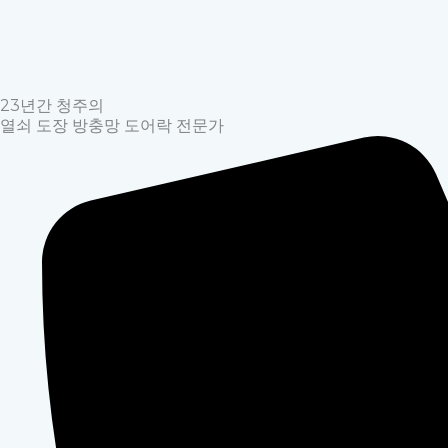
콘
텐
츠
로
23년간 청주의
건
열쇠 도장 방충망 도어락 전문가
너
뛰
기