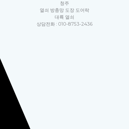
청주
열쇠 방충망 도장 도어락
대륙 열쇠
상담전화 : 010-8753-2436